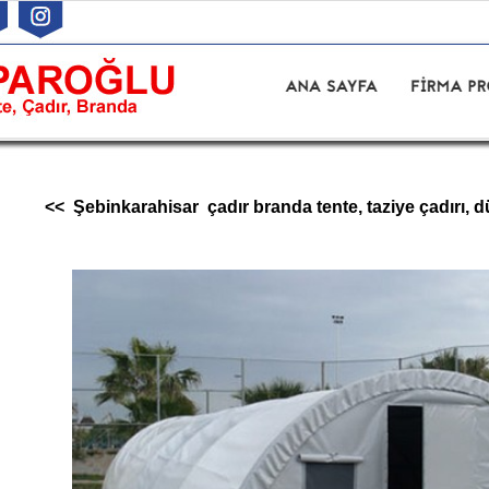
<< Şebinkarahisar çadır branda tente, taziye çadırı, d