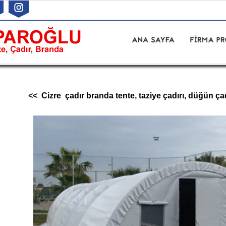
<< Cizre çadır branda tente, taziye çadırı, düğün çad